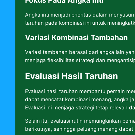
Fokus Pada Angka Inti
Angka inti menjadi prioritas dalam menyus
taruhan pada kombinasi ini untuk meningkat
Variasi Kombinasi Tambahan
Variasi tambahan berasal dari angka lain yan
menjaga fleksibilitas strategi dan mengantis
Evaluasi Hasil Taruhan
Evaluasi hasil taruhan membantu pemain mem
dapat mencatat kombinasi menang, angka jar
Evaluasi ini menjaga strategi tetap relevan da
Selain itu, evaluasi rutin memungkinkan pem
berikutnya, sehingga peluang menang dapat 