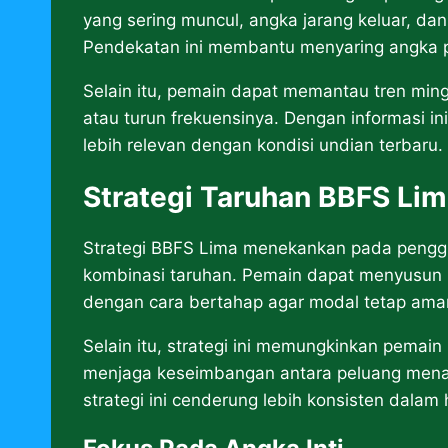
yang sering muncul, angka jarang keluar, dan
Pendekatan ini membantu menyaring angka p
Selain itu, pemain dapat memantau tren min
atau turun frekuensinya. Dengan informasi i
lebih relevan dengan kondisi undian terbaru.
Strategi Taruhan BBFS Li
Strategi BBFS Lima menekankan pada pengg
kombinasi taruhan. Pemain dapat menyusun ko
dengan cara bertahap agar modal tetap ama
Selain itu, strategi ini memungkinkan pemai
menjaga keseimbangan antara peluang menan
strategi ini cenderung lebih konsisten dalam 