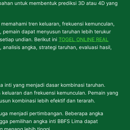
bahan untuk membentuk prediksi 3D atau 4D yang
memahami tren keluaran, frekuensi kemunculan,
ni, pemain dapat menyusun taruhan lebih terukur
tiap undian. Berikut ini
TOGEL ONLINE REAL
lisis angka, strategi taruhan, evaluasi hasil,
 inti yang menjadi dasar kombinasi taruhan.
oris keluaran dan frekuensi kemunculan. Pemain yang
n kombinasi lebih efektif dan terarah.
 juga menjadi pertimbangan. Beberapa angka
gga pemilihan angka inti BBFS Lima dapat
g menang lebih tinggi.