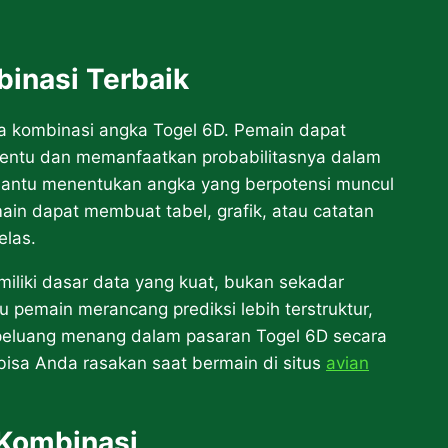
inasi Terbaik
ola kombinasi angka Togel 6D. Pemain dapat
tentu dan memanfaatkan probabilitasnya dalam
mbantu menentukan angka yang berpotensi muncul
main dapat membuat tabel, grafik, atau catatan
elas.
iliki dasar data yang kuat, bukan sekadar
u pemain merancang prediksi lebih terstruktur,
peluang menang dalam pasaran Togel 6D secara
 bisa Anda rasakan saat bermain di situs
avian
 Kombinasi