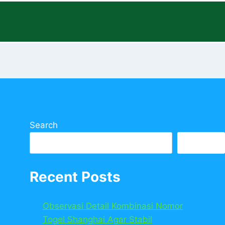
Search
Search
Recent Posts
Observasi Detail Kombinasi Nomor
Togel Shanghai Agar Stabil