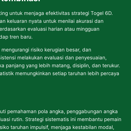
ng untuk menjaga efektivitas strategi Togel 6D.
 keluaran nyata untuk menilai akurasi dan
rdasarkan evaluasi harian atau mingguan
dap tren baru.
 mengurangi risiko kerugian besar, dan
stensi melakukan evaluasi dan penyesuaian,
panjang yang lebih matang, disiplin, dan terukur.
istik memungkinkan setiap taruhan lebih percaya
iputi pemahaman pola angka, penggabungan angka
aluasi rutin. Strategi sistematis ini membantu pemain
siko taruhan impulsif, menjaga kestabilan modal,