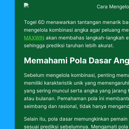
Togel 6D menawarkan tantangan menarik bag
mengelola kombinasi angka agar peluang men
MAXWIN
akan membahas langkah-langkah efe
sehingga prediksi taruhan lebih akurat.
Memahami Pola Dasar Ang
Sebelum mengelola kombinasi, penting mema
memiliki karakteristik unik yang memengaru
yang sering muncul serta angka yang jarang t
atau bulanan. Pemahaman pola ini membant
seimbang dan rasional, tidak hanya mengan
Selain itu, pola dasar memungkinkan pemain 
sesuai prediksi sebelumnya. Mengamati po