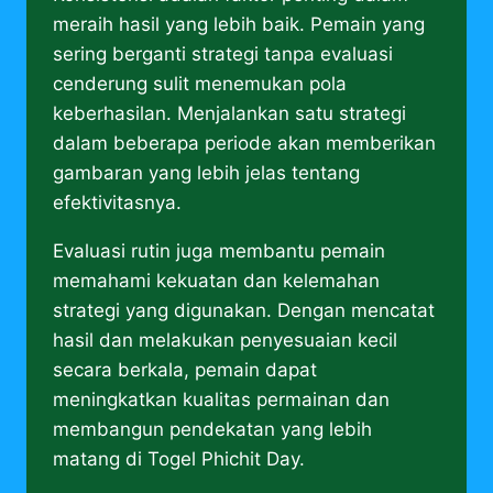
meraih hasil yang lebih baik. Pemain yang
sering berganti strategi tanpa evaluasi
cenderung sulit menemukan pola
keberhasilan. Menjalankan satu strategi
dalam beberapa periode akan memberikan
gambaran yang lebih jelas tentang
efektivitasnya.
Evaluasi rutin juga membantu pemain
memahami kekuatan dan kelemahan
strategi yang digunakan. Dengan mencatat
hasil dan melakukan penyesuaian kecil
secara berkala, pemain dapat
meningkatkan kualitas permainan dan
membangun pendekatan yang lebih
matang di Togel Phichit Day.