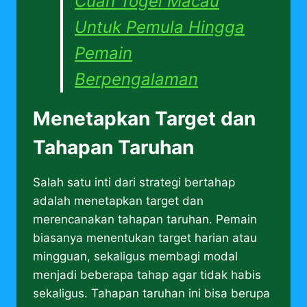
Cuan Togel Macau
Untuk Pemula Hingga
Pemain
Berpengalaman
Menetapkan Target dan
Tahapan Taruhan
Salah satu inti dari strategi bertahap
adalah menetapkan target dan
merencanakan tahapan taruhan. Pemain
biasanya menentukan target harian atau
mingguan, sekaligus membagi modal
menjadi beberapa tahap agar tidak habis
sekaligus. Tahapan taruhan ini bisa berupa