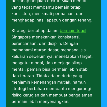
bertahap berjalan efektif. Sikap mental
yang tepat membantu pemain tetap
konsisten, menikmati permainan, dan
menghadapi hasil apapun dengan tenang.
Strategi bertahap dalam
bermain togel
Singapore menekankan konsistensi,
perencanaan, dan disiplin. Dengan
memahami aturan dasar, menganalisis
keluaran sebelumnya, menetapkan target,
mengatur modal, dan menjaga sikap
mental, pemain bisa bermain lebih stabil
dan terarah. Tidak ada metode yang
menjamin kemenangan mutlak, namun
strategi bertahap membantu mengurangi
risiko kerugian dan membuat pengalaman
bermain lebih menyenangkan.