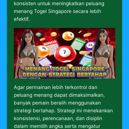
konsisten untuk meningkatkan peluang
menang Togel Singapore secara lebih
efektif.
Agar permainan lebih terkontrol dan
peluang menang dapat dimaksimalkan,
banyak pemain beralih menggunakan
strategi bertahap. Strategi ini menekankan
konsistensi, perencanaan, dan disiplin
dalam memilih angka serta mengatur