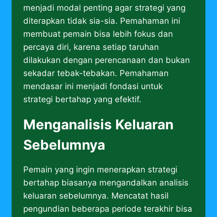
menjadi modal penting agar strategi yang
diterapkan tidak sia-sia. Pemahaman ini
membuat pemain bisa lebih fokus dan
percaya diri, karena setiap taruhan
dilakukan dengan perencanaan dan bukan
sekadar tebak-tebakan. Pemahaman
mendasar ini menjadi fondasi untuk
strategi bertahap yang efektif.
Menganalisis Keluaran
Sebelumnya
Pemain yang ingin menerapkan strategi
bertahap biasanya mengandalkan analisis
keluaran sebelumnya. Mencatat hasil
pengundian beberapa periode terakhir bisa