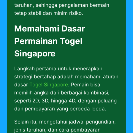
taruhan, sehingga pengalaman bermain
tetap stabil dan minim risiko.
Memahami Dasar
Permainan Togel
Singapore
Langkah pertama untuk menerapkan
strategi bertahap adalah memahami aturan
dasar
Togel Singapore
. Pemain bisa
memilih angka dari berbagai kombinasi,
seperti 2D, 3D, hingga 4D, dengan peluang
dan pembayaran yang berbeda-beda.
Selain itu, mengetahui jadwal pengundian,
jenis taruhan, dan cara pembayaran