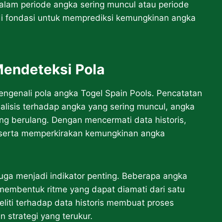
lam periode angka sering muncul atau periode
di fondasi untuk memprediksi kemungkinan angka
Mendeteksi Pola
engenali pola angka Togel Spain Pools. Pencatatan
lisis terhadap angka yang sering muncul, angka
ng berulang. Dengan mencermati data historis,
, serta memperkirakan kemungkinan angka
juga menjadi indikator penting. Beberapa angka
membentuk ritme yang dapat diamati dari satu
eliti terhadap data historis membuat proses
 strategi yang terukur.