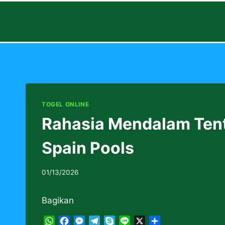
Skip
to
content
TOGEL ONLINE
Rahasia Mendalam Ten
Spain Pools
01/13/2026
Bagikan
W
F
M
T
S
L
X
S