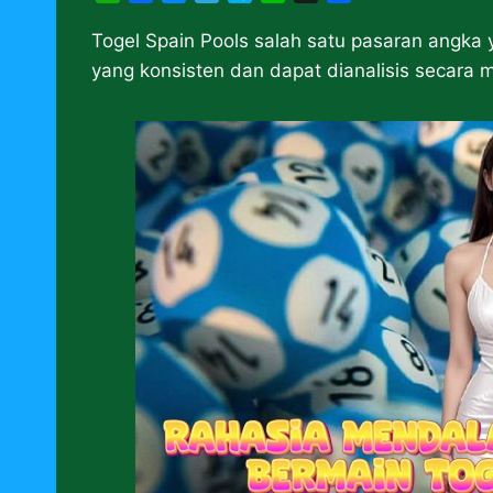
h
a
e
e
k
i
h
a
c
s
l
y
n
a
Togel Spain Pools salah satu pasaran angka
t
e
s
e
p
e
r
yang konsisten dan dapat dianalisis secara
s
b
e
g
e
e
A
o
n
r
p
o
g
a
p
k
e
m
r