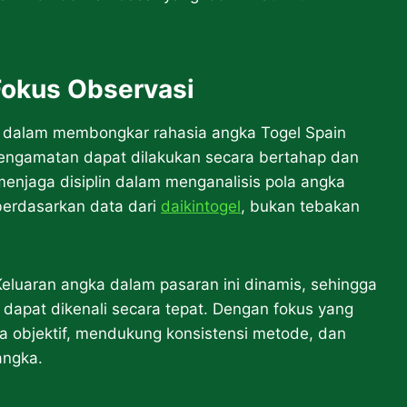
Fokus Observasi
g dalam membongkar rahasia angka Togel Spain
 pengamatan dapat dilakukan secara bertahap dan
enjaga disiplin dalam menganalisis pola angka
 berdasarkan data
dari
daikintogel
, bukan tebakan
 Keluaran angka dalam pasaran ini dinamis, sehingga
 dapat dikenali secara tepat. Dengan fokus yang
ara objektif, mendukung konsistensi metode, dan
angka.