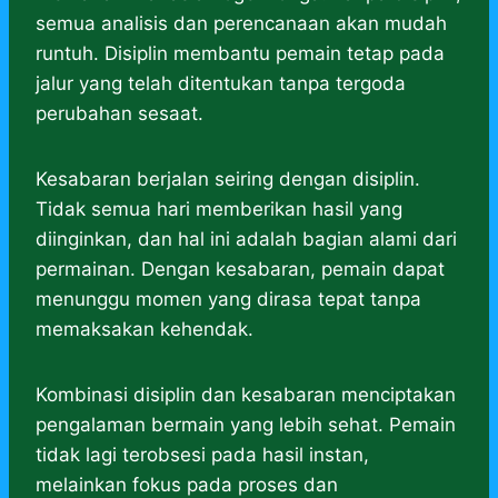
semua analisis dan perencanaan akan mudah
runtuh. Disiplin membantu pemain tetap pada
jalur yang telah ditentukan tanpa tergoda
perubahan sesaat.
Kesabaran berjalan seiring dengan disiplin.
Tidak semua hari memberikan hasil yang
diinginkan, dan hal ini adalah bagian alami dari
permainan. Dengan kesabaran, pemain dapat
menunggu momen yang dirasa tepat tanpa
memaksakan kehendak.
Kombinasi disiplin dan kesabaran menciptakan
pengalaman bermain yang lebih sehat. Pemain
tidak lagi terobsesi pada hasil instan,
melainkan fokus pada proses dan