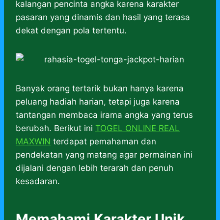
t
e
s
e
p
e
r
kalangan pencinta angka karena karakter
s
b
e
g
e
e
pasaran yang dinamis dan hasil yang terasa
A
o
n
r
dekat dengan pola tertentu.
p
o
g
a
p
k
e
m
r
Banyak orang tertarik bukan hanya karena
peluang hadiah harian, tetapi juga karena
tantangan membaca irama angka yang terus
berubah. Berikut ini
TOGEL ONLINE REAL
MAXWIN
terdapat pemahaman dan
pendekatan yang matang agar permainan ini
dijalani dengan lebih terarah dan penuh
kesadaran.
Memahami Karakter Unik