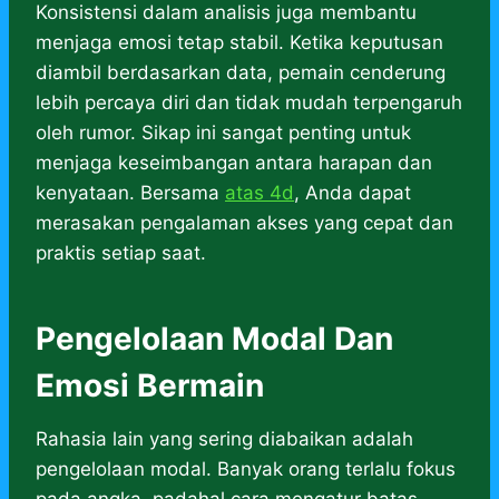
Konsistensi dalam analisis juga membantu
menjaga emosi tetap stabil. Ketika keputusan
diambil berdasarkan data, pemain cenderung
lebih percaya diri dan tidak mudah terpengaruh
oleh rumor. Sikap ini sangat penting untuk
menjaga keseimbangan antara harapan dan
kenyataan. Bersama
atas 4d
, Anda dapat
merasakan pengalaman akses yang cepat dan
praktis setiap saat.
Pengelolaan Modal Dan
Emosi Bermain
Rahasia lain yang sering diabaikan adalah
pengelolaan modal. Banyak orang terlalu fokus