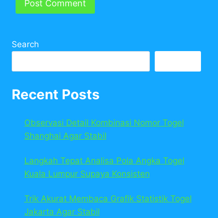
Search
Search
Recent Posts
Observasi Detail Kombinasi Nomor Togel
Shanghai Agar Stabil
Langkah Tepat Analisa Pola Angka Togel
Kuala Lumpur Supaya Konsisten
Trik Akurat Membaca Grafik Statistik Togel
Jakarta Agar Stabil