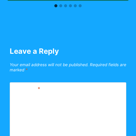
Leave a Reply
Your email address will not be published.
Required fields are
marked
*
Comment
*